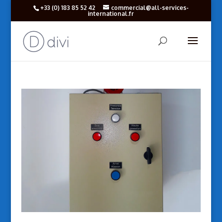
+33 (‎0) 183 85 52 42
commercial@all-services-
international.fr