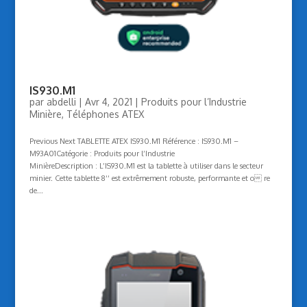
IS930.M1
par
abdelli
|
Avr 4, 2021
|
Produits pour l’Industrie
Minière
,
Téléphones ATEX
Previous Next TABLETTE ATEX IS930.M1 Référence : IS930.M1 –
M93A01Catégorie : Produits pour l’Industrie
MinièreDescription : L’IS930.M1 est la tablette à utiliser dans le secteur
minier. Cette tablette 8‘‘ est extrêmement robuste, performante et o re
de...