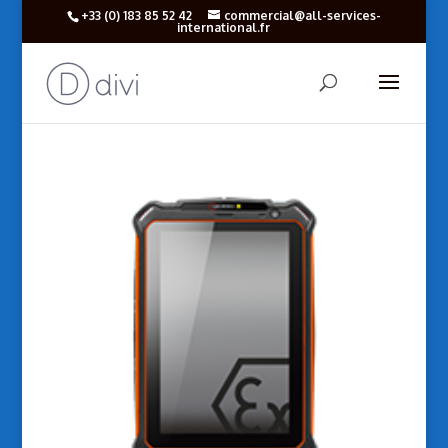
+33 (‎0) 183 85 52 42
commercial@all-services-
international.fr