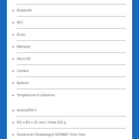
Bluetooth
NFC
Écran
Mémoire
Micro SD
Caméra
Batterie
Température d’utilisation
AndroidTM 9
155 x 80 x 25 mm / Poids 325 g
Qualcomm Snapdragon SDM660 Octa-Core