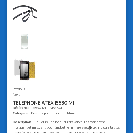
Previous
Next
TELEPHONE ATEX IS530.M1
Référence :
IS530.M1 – M53A01
Catégorie :
Produits pour l’Industrie Minière
:
Description
Toujours une longueur d‘avance! Le smartphone
intelligent et innovant pour l’industrie minière avec la technologie la plus
®
avancée: le premier smartphone industriel Bluetooth
5.0 avec