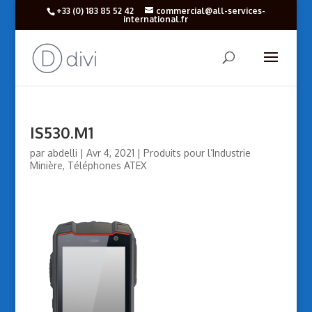
+33 (‎0) 183 85 52 42
commercial@all-services-
international.fr
IS530.M1
par
abdelli
|
Avr 4, 2021
|
Produits pour l’Industrie
Minière
,
Téléphones ATEX