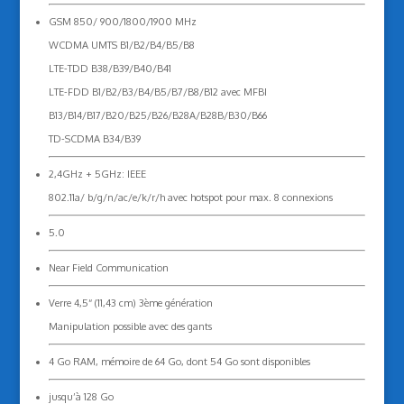
GSM 850/ 900/1800/1900 MHz
WCDMA UMTS B1/B2/B4/B5/B8
LTE-TDD B38/B39/B40/B41
LTE-FDD B1/B2/B3/B4/B5/B7/B8/B12 avec MFBI
B13/B14/B17/B20/B25/B26/B28A/B28B/B30/B66
TD-SCDMA B34/B39
2,4GHz + 5GHz: IEEE
802.11a/ b/g/n/ac/e/k/r/h avec hotspot pour max. 8 connexions
5.0
Near Field Communication
Verre 4,5“ (11,43 cm) 3ème génération
Manipulation possible avec des gants
4 Go RAM, mémoire de 64 Go, dont 54 Go sont disponibles
jusqu’à 128 Go