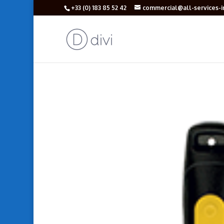
+33 (‎0) 183 85 52 42
commercial@all-services-in