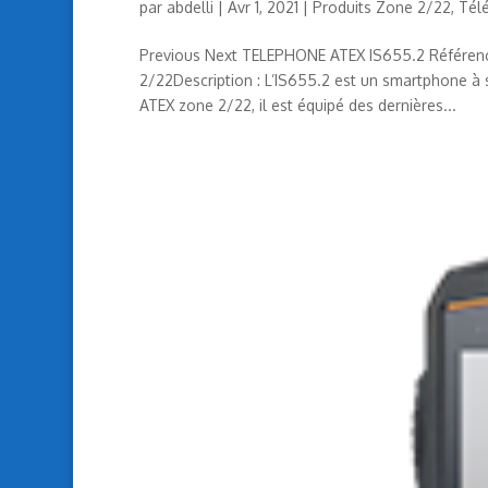
par
abdelli
|
Avr 1, 2021
|
Produits Zone 2/22
,
Tél
Previous Next TELEPHONE ATEX IS655.2 Référenc
2/22Description : L’IS655.2 est un smartphone à s
ATEX zone 2/22, il est équipé des dernières...