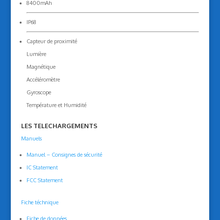
8400mAh
IP68
Capteur de proximité
Lumière
Magnétique
Accéléromètre
Gyroscope
Température et Humidité
LES TELECHARGEMENTS
Manuels
Manuel – Consignes de sécurité
IC Statement
FCC Statement
Fiche téchnique
Fiche de données