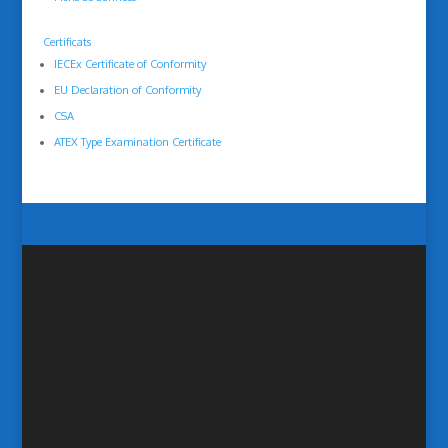
Certificats
IECEx Certificate of Conformity
EU Declaration of Conformity
CSA
ATEX Type Examination Certificate