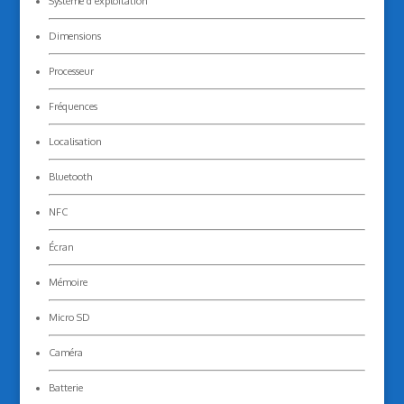
Système d’exploitation
Dimensions
Processeur
Fréquences
Localisation
Bluetooth
NFC
Écran
Mémoire
Micro SD
Caméra
Batterie