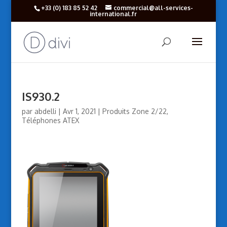
+33 (‎0) 183 85 52 42
commercial@all-services-
international.fr
IS930.2
par
abdelli
|
Avr 1, 2021
|
Produits Zone 2/22
,
Téléphones ATEX