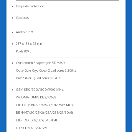
Degré de protection
Capteurs
Android™ 9
237 x 156 x 22 mm
Poids 869 g
Qualcomm Snapdragon SDM660
Octa-Core Kryo Gold-Quad cores 2.2GHz
Kryo Silver-Quad cores 1.8GHz
GSM 850/900/1800/1900 MHz,
WCDMA: UMTS B1/2/4/5/8
LTE-FDD: B1/2/3/4/5/7/8/12 avec MFBI
B13/14/17/20/25/26/28A/28B/29/30/66
LTE-TDD: B38/B39/B40/B41
TD-SCDMA: B34/B39