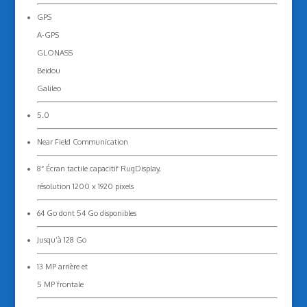
GPS
A-GPS
GLONASS
Beidou
Galileo
5.0
Near Field Communication
8“ Écran tactile capacitif RugDisplay,
résolution 1200 x 1920 pixels
64 Go dont 54 Go disponibles
Jusqu’à 128 Go
13 MP arrière et
5 MP frontale