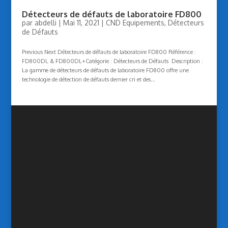
Détecteurs de défauts de laboratoire FD800
par
abdelli
|
Mai 11, 2021
|
CND Equipements
,
Détecteurs
de Défauts
Previous Next Détecteurs de défauts de laboratoire FD800 Référence :
FD800DL & FD800DL+Catégorie : Détecteurs de Défauts Description :
La gamme de détecteurs de défauts de laboratoire FD800 offre une
technologie de détection de défauts dernier cri et des...