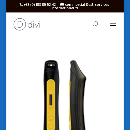
+33 (‎0) 183 85 52 42
commercial@all-services-
international.fr