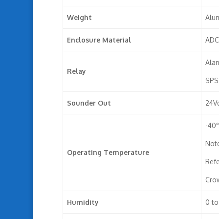
Weight
Alum
Enclosure Material
ADC 
Alar
Relay
SPST
Sounder Out
24V
-40°
Note
Operating Temperature
Refe
Crow
Humidity
0 t