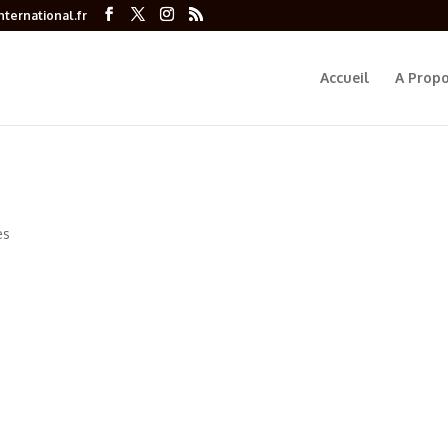
ternational.fr
Accueil
A Prop
es