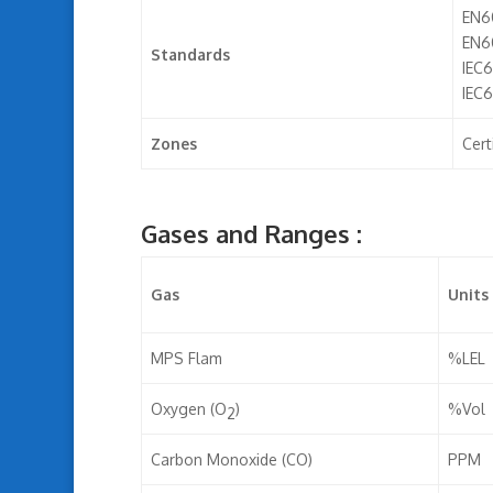
EN60
EN6
Standards
IEC6
IEC6
Zones
Cert
Gases and Ranges :
Gas
Units
MPS Flam
%LEL
Oxygen (O
)
%Vol
2
Carbon Monoxide (CO)
PPM