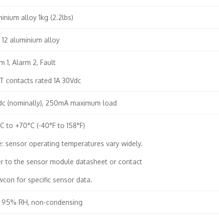
inium alloy 1kg (2.2lbs)
12 aluminium alloy
m 1, Alarm 2, Fault
 contacts rated 1A 30Vdc
dc (nominally), 250mA maximum load
C to +70°C (-40°F to 158°F)
: sensor operating temperatures vary widely.
r to the sensor module datasheet or contact
con for specific sensor data.
o 95% RH, non-condensing