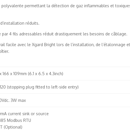
 polyvalente permettant la détection de gaz inflammables et toxique
d’installation réduits.
re par 4 fils adressables réduit drastiquement les besoins de câblage.
il facile avec le Xgard Bright lors de l’installation, de l’étalonnage e
îtier.
x 166 x 109mm (6.1 x 6.5 x 4.3inch)
20 (stopping plug fitted to left-side entry)
30Vdc. 3W max
mA current sink or source
485 Modbus RTU
 (Optional)