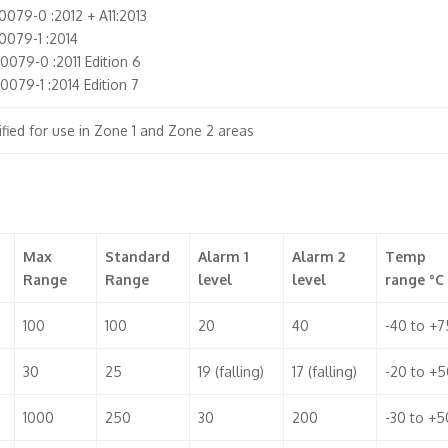
079-0 :2012 + A11:2013
0079-1 :2014
0079-0 :2011 Edition 6
0079-1 :2014 Edition 7
ified for use in Zone 1 and Zone 2 areas
Max
Standard
Alarm 1
Alarm 2
Temp
Range
Range
level
level
range °C
100
100
20
40
-40 to +7
30
25
19 (falling)
17 (falling)
-20 to +5
1000
250
30
200
-30 to +5