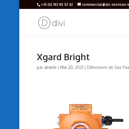
+33 (‎0) 183 85 52 42
commercial@all-services-in
Xgard Bright
par
abdelli
|
Mai 20, 2021
|
Détecteurs de Gaz Fix