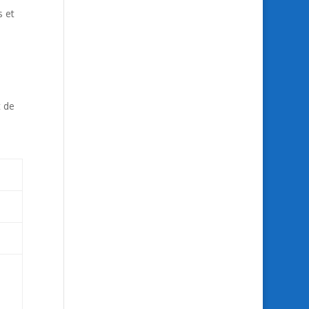
s et
t de