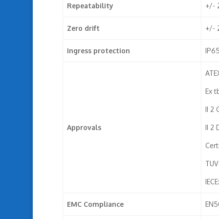
Repeatability
+/-
Zero drift
+/-
Ingress protection
IP65
ATEX
Ex t
II 2
Approvals
II 2
Cert
TUV
IEC
EMC Compliance
EN5