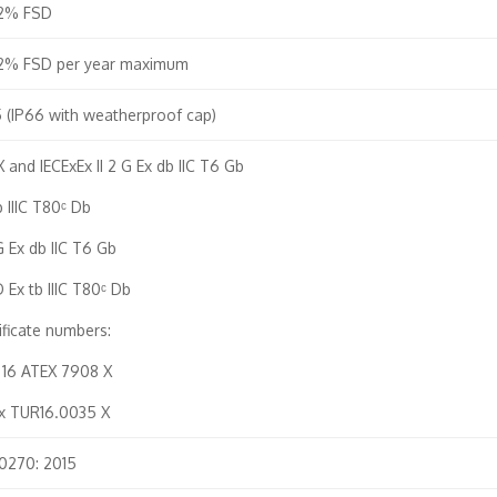
 2% FSD
 2% FSD per year maximum
 (IP66 with weatherproof cap)
 and IECExEx II 2 G Ex db IIC T6 Gb
b IIIC T80ᶜ Db
 G Ex db IIC T6 Gb
 D Ex tb IIIC T80ᶜ Db
ificate numbers:
 16 ATEX 7908 X
Ex TUR16.0035 X
0270: 2015