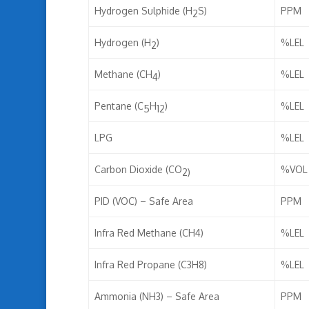
Hydrogen Sulphide (H
S)
PPM
2
Hydrogen (H
)
%LEL
2
Methane (CH
)
%LEL
4
Pentane (C
H
)
%LEL
5
1
2
LPG
%LEL
Carbon Dioxide (CO
%VOL
2)
PID (VOC) – Safe Area
PPM
Infra Red Methane (CH4)
%LEL
Infra Red Propane (C3H8)
%LEL
Ammonia (NH3) – Safe Area
PPM