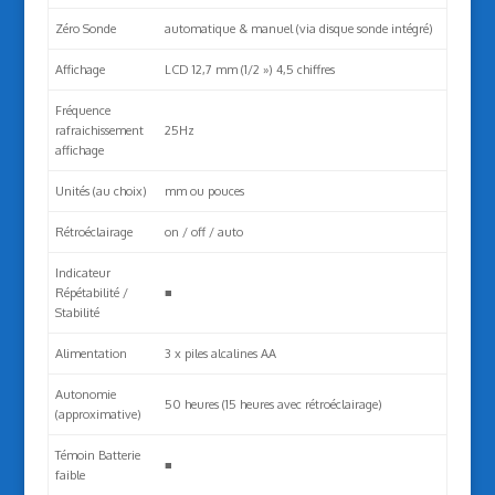
Zéro Sonde
automatique & manuel (via disque sonde intégré)
Affichage
LCD 12,7 mm (1/2 ») 4,5 chiffres
Fréquence
rafraichissement
25Hz
affichage
Unités (au choix)
mm ou pouces
Rétroéclairage
on / off / auto
Indicateur
Répétabilité /
■
Stabilité
Alimentation
3 x piles alcalines AA
Autonomie
50 heures (15 heures avec rétroéclairage)
(approximative)
Témoin Batterie
■
faible