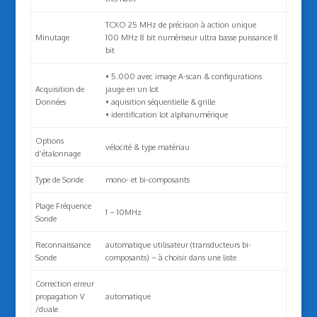
TCXO 25 MHz de précision à action unique
Minutage
100 MHz 8 bit numériseur ultra basse puissance 8
bit
• 5.000 avec image A-scan & configurations
Acquisition de
jauge en un lot
Données
• aquisition séquentielle & grille
• identification lot alphanumérique
Options
vélocité & type matériau
d’étalonnage
Type de Sonde
mono- et bi-composants
Plage Fréquence
1 – 10MHz
Sonde
Reconnaissance
automatique utilisateur (transducteurs bi-
Sonde
composants) – à choisir dans une liste
Correction erreur
propagation V
automatique
/duale