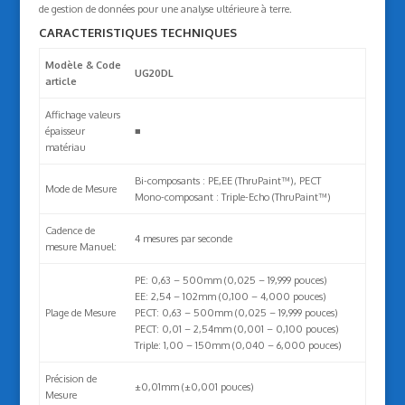
de gestion de données pour une analyse ultérieure à terre.
CARACTERISTIQUES TECHNIQUES
Modèle & Code
UG20DL
article
Affichage valeurs
épaisseur
■
matériau
Bi-composants : PE,EE (ThruPaint™), PECT
Mode de Mesure
Mono-composant : Triple-Echo (ThruPaint™)
Cadence de
4 mesures par seconde
mesure Manuel:
PE: 0,63 – 500mm (0,025 – 19,999 pouces)
EE: 2,54 – 102mm (0,100 – 4,000 pouces)
Plage de Mesure
PECT: 0,63 – 500mm (0,025 – 19,999 pouces)
PECT: 0,01 – 2,54mm (0,001 – 0,100 pouces)
Triple: 1,00 – 150mm (0,040 – 6,000 pouces)
Précision de
±0,01mm (±0,001 pouces)
Mesure