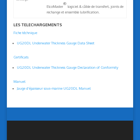
®
ElcoMaster
logiciel & câble de transfert, joints de
rechange et ensemble lubrification.
LES TELECHARGEMENTS
Fiche téchnique
UG20DL Underwater Thickness Gauge Data Sheet
Certificats
UG20DL Underwater Thickness Gauge Declaration of Conformity
Manuel
Jauge d’épaisseur sous-marine UG20DL Manuel