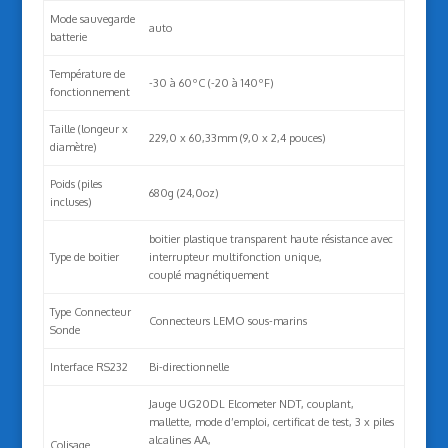
Mode sauvegarde
auto
batterie
Température de
-30 à 60ºC (-20 à 140ºF)
fonctionnement
Taille (longeur x
229,0 x 60,33mm (9,0 x 2,4 pouces)
diamètre)
Poids (piles
680g (24,0oz)
incluses)
boitier plastique transparent haute résistance avec
Type de boitier
interrupteur multifonction unique,
couplé magnétiquement
Type Connecteur
Connecteurs LEMO sous-marins
Sonde
Interface RS232
Bi-directionnelle
Jauge UG20DL Elcometer NDT, couplant,
mallette, mode d’emploi, certificat de test, 3 x piles
alcalines AA,
Colisage