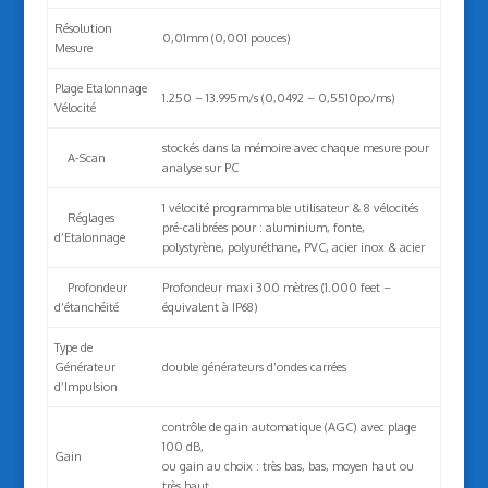
Résolution
0,01mm (0,001 pouces)
Mesure
Plage Etalonnage
1.250 – 13.995m/s (0,0492 – 0,5510po/ms)
Vélocité
stockés dans la mémoire avec chaque mesure pour
A-Scan
analyse sur PC
1 vélocité programmable utilisateur & 8 vélocités
Réglages
pré-calibrées pour : aluminium, fonte,
d’Etalonnage
polystyrène, polyuréthane, PVC, acier inox & acier
Profondeur
Profondeur maxi 300 mètres (1.000 feet –
d’étanchéité
équivalent à IP68)
Type de
Générateur
double générateurs d’ondes carrées
d’Impulsion
contrôle de gain automatique (AGC) avec plage
100 dB,
Gain
ou gain au choix : très bas, bas, moyen haut ou
très haut