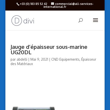
+33 (‎0) 183 85 52 42
commercial@all-services-
international.fr
Jauge d’épaisseur sous-marine
UG20DL
par
abdelli
|
Mai 9, 2021
|
CND Equipements
,
Épaisseur
des Matériaux