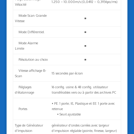
1.250 – 10.000m/s (0,0492 – 0,3936po/ms)
Vélocité
Mode Scan Grande
■
Vitesse
Mode Différentiel
■
Mode Alarme
■
Limite
Résolution au choix
■
Vitesse affichage B-
15 secondes par écran
Scan
Réglages
16 config. usine & 48 config. utilisateur
d’étalonnage
transférables vers ou à partir des archives PC
• PE: 1 porte; IE, Plastique et EE: 1 porte avec
Portes
retenue
• Seuil ajustable
Type de Générateur
générateur d’ondes carrées avec largeur
d’Impulsion
d’impulsion réglable (pointe, finesse, largeur)