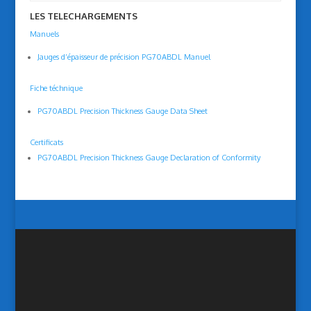
LES TELECHARGEMENTS
Manuels
Jauges d’épaisseur de précision PG70ABDL Manuel
Fiche téchnique
PG70ABDL Precision Thickness Gauge Data Sheet
Certificats
PG70ABDL Precision Thickness Gauge Declaration of Conformity