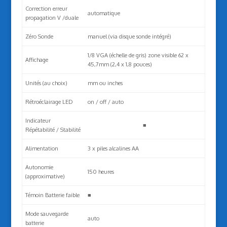
Correction erreur
automatique
propagation V /duale
Zéro Sonde
manuel (via disque sonde intégré)
1/8 VGA (échelle de gris) zone visible 62 x
Affichage
45,7mm (2,4 x 1,8 pouces)
Unités (au choix)
mm ou inches
Rétroéclairage LED
on / off / auto
Indicateur
■
Répétabilité / Stabilité
Alimentation
3 x piles alcalines AA
Autonomie
150 heures
(approximative)
Témoin Batterie faible
■
Mode sauvegarde
auto
batterie