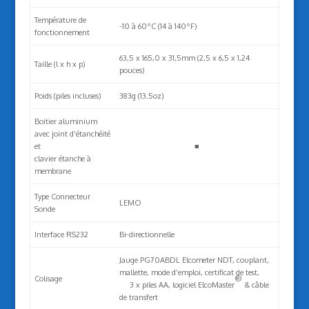
Température de
-10 à 60ºC (14 à 140ºF)
fonctionnement
63,5 x 165,0 x 31,5mm (2,5 x 6,5 x 1,24
Taille (l x h x p)
pouces)
Poids (piles incluses)
383g (13.5oz)
Boitier aluminium
avec joint d’étanchéité
et
■
clavier étanche à
membrane
Type Connecteur
LEMO
Sonde
Interface RS232
Bi-directionnelle
Jauge PG70ABDL Elcometer NDT, couplant,
mallette, mode d’emploi, certificat de test,
Colisage
®
3 x piles AA, logiciel ElcoMaster
& câble
de transfert