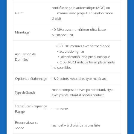
contrôle de gain automatique (AGC) ou
Gain
manuel avec plage 40 dB (selon mode
choisi)
40 MHz avec numériseur ultra basse
Minutage
puissance 8 bit
• 12.000 mesures avec forme d’onde
• acquisition grille
Acquisition de
• Identification lot alphanumérique
Données
• OBSTRUCT indique les emplacements
indisponibles
Options d’étalonnage
1 & 2 points, vélocité et type matériau
mono-composant avec pointe retard, stylo
Type de Sonde
avec pointe retard & sondes contact
Transducer Frequency
1 – 20MHz
Range
Reconnaissance
manuel – à choisir dans une liste
Sonde