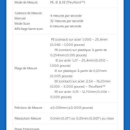
Mode de Mesure
PE, IE & EE (ThruPaint™)
Cadence de Mesure:
4 mesures par seconde
Manuel
32 mesures par seconde
Mode Scan
6 mesures par seconde
Affichage barre scan
PE (contact) sur acier: 1,000 – 25,4mm
(0,040 – 1,000 pouces)
PE (contact) sur plastique: à partir de
0,254mm (0,010 pouces)
IE sur acier: 1,27 – 25,4mm (0,050 –
1,000 pouces)
Plage de Mesure
IE sur plastique: à partir de 0,127mm
(0,005 pouces)
EE (contact) sur acier: 2,54 – 76,20mm
(0,100 – 3,000 pouces) – ThruPaint™
EE sur acier: 0,15 – 12,70mm (0,006 –
0,500 pouces)
Précision de Mesure
±0,001mm (±0,0001 pouces)
Résolution Mesure
0,1mm (0,01”) ou 0,01mm (0,001”) au choix
Plage Etalonnage