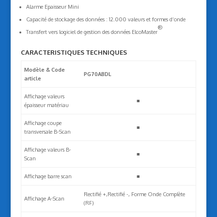
Alarme Epaisseur Mini
Capacité de stockage des données : 12.000 valeurs et formes d’onde
®
Transfert vers logiciel de gestion des données ElcoMaster
CARACTERISTIQUES TECHNIQUES
Modèle & Code
PG70ABDL
article
Affichage valeurs
■
épaisseur matériau
Affichage coupe
■
transversale B-Scan
Affichage valeurs B-
■
Scan
Affichage barre scan
■
Rectifié +,Rectifié -, Forme Onde Complète
Affichage A-Scan
(RF)