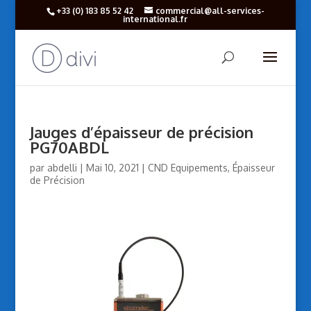
+33 (‎0) 183 85 52 42
commercial@all-services-
international.fr
Jauges d’épaisseur de précision
PG70ABDL
par
abdelli
|
Mai 10, 2021
|
CND Equipements
,
Épaisseur
de Précision