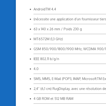
AndroidTM 4.4
(nécessite une application d’un fournisseur tiers
63 x 140 x 26 mm / Poids 230 g
MT6572M (1,3 GHz)
GSM 850/900/1800/1900 MHz, WCDMA 900/1
IEEE 802.11 b/g/n
4.0
SMS, MMS, E-Mail (POP3, IMAP, MicrosoftTM E
2,4“ (6,1 cm) RugDisplay, avec une résolution d
4 GB ROM et 512 MB RAM