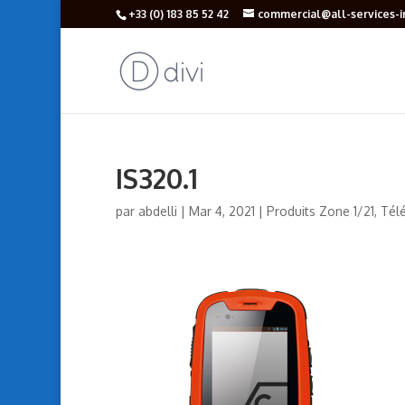
+33 (‎0) 183 85 52 42
commercial@all-services-in
IS320.1
par
abdelli
|
Mar 4, 2021
|
Produits Zone 1/21
,
Tél