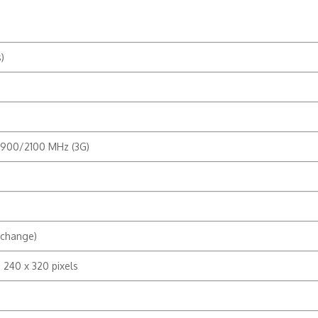
)
900/2100 MHz (3G)
xchange)
e 240 x 320 pixels