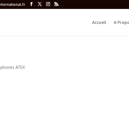
ternational.fr
Accueil
A Prop
éphones ATEX