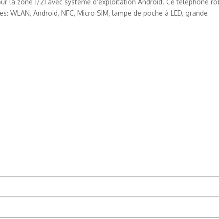
r la zone 1/21 avec système d‘exploitation Android. Ce téléphone ro
es: WLAN, Android, NFC, Micro SIM, lampe de poche à LED, grande