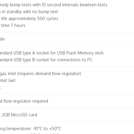
eedy bump tests with 15 second intervals bewteen tests
 in standby with no bump test
 life approximately 500 cycles
 time 7 hours
ife
andard USB type A socket for USB Flash Memory stick
andard USB type B socket for connections to PC
gas inlet (requires demand flow regulator)
let (air)
t
 flow regulator required
al 2GB MicroSD card
ing temperature: -10°C to +50°C