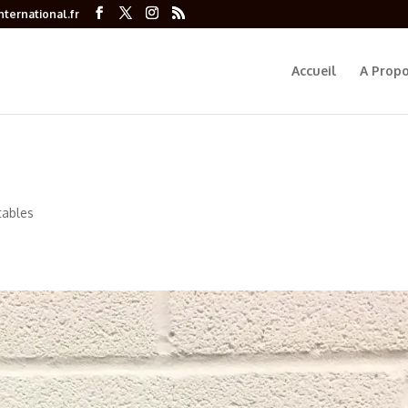
ternational.fr
Accueil
A Prop
tables