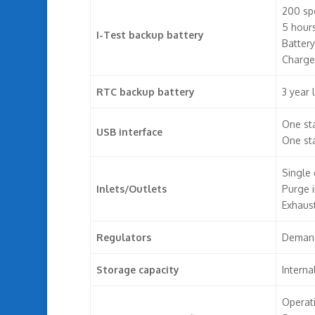
200 sp
5 hours
I-Test backup battery
Battery
Charge
RTC backup battery
3 year l
One st
USB interface
One st
Single 
Inlets/Outlets
Purge in
Exhaus
Regulators
Demand
Storage capacity
Intern
Operat