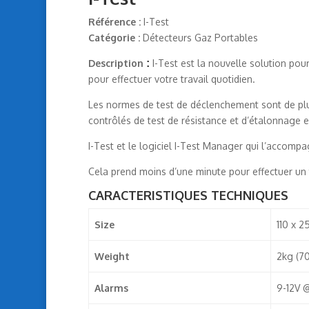
Référence :
I-Test
Catégorie :
Détecteurs Gaz Portables
Description
:
I-Test est la nouvelle solution pou
pour effectuer votre travail quotidien.
Les normes de test de déclenchement sont de plus 
contrôlés de test de résistance et d’étalonnage e
I-Test et le logiciel I-Test Manager qui l’accomp
Cela prend moins d’une minute pour effectuer un t
CARACTERISTIQUES TECHNIQUES
Size
110 x 2
Weight
2kg (7
Alarms
9-12V 