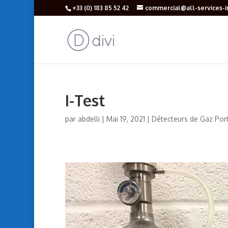
+33 (‎0) 183 85 52 42
commercial@all-services-in
I-Test
par
abdelli
|
Mai 19, 2021
|
Détecteurs de Gaz Por