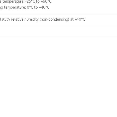
e temperature: -25°C to +60°C
ng temperature: 0°C to +40°C
 95% relative humidity (non-condensing) at +40°C