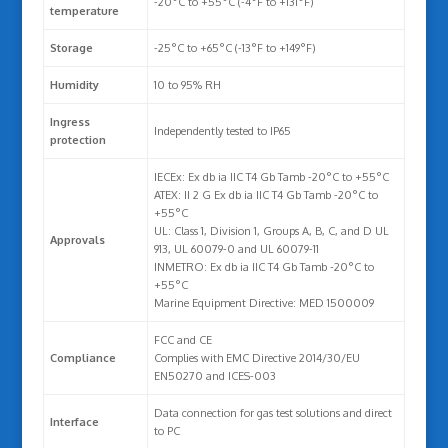
-20°C to +55°C (-4°F to +131°F)
temperature
Storage
-25°C to +65°C (-13°F to +149°F)
Humidity
10 to 95% RH
Ingress
Independently tested to IP65
protection
IECEx: Ex db ia IIC T4 Gb Tamb -20°C to +55°C
ATEX: II 2 G Ex db ia IIC T4 Gb Tamb -20°C to
+55°C
UL: Class 1, Division 1, Groups A, B, C, and D UL
Approvals
913, UL 60079-0 and UL 60079-11
INMETRO: Ex db ia IIC T4 Gb Tamb -20°C to
+55°C
Marine Equipment Directive: MED 1500009
FCC and CE
Compliance
Complies with EMC Directive 2014/30/EU
EN50270 and ICES-003
Data connection for gas test solutions and direct
Interface
to PC