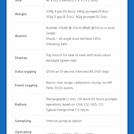
Size
43 x 130 x 84mm (1.7 x 5.1 x 3.3ins)
309g 4 gas (10.8oz)/ 340g pumped (11.9oz)
Weight
333g 5 gas (11.7oz)/ 362g pumped (12.7oz)
Audible >95dB @ 30cm (98dB @30cm in loud
mode)
Alarms
Visual – all angle dual red/blue LEDs
Vibrating alert
Top mount for ease of view with dual colour
Display
backlight (green/red)
Data logging
125hrs at 10-second intervals (45,000 logs)
Alarm, over range, calibration, bump, on/off,
Event logging
TWA, 1000 events
Rechargeable Li-ion, >14 hours (13 hours pumped
Battery
operation) based on CH4, O2, H2S, CO
Typical charge time 7.5 hours
Sampling
Internal pump as option
Operating