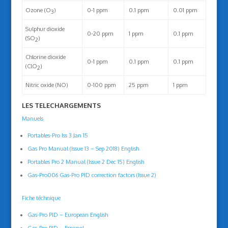
Ozone (O
)
0-1 ppm
0.1 ppm
0.01 ppm
3
Sulphur dioxide
0-20 ppm
1 ppm
0.1 ppm
(SO
)
2
Chlorine dioxide
0-1 ppm
0.1 ppm
0.1 ppm
(ClO
)
2
Nitric oxide (NO)
0-100 ppm
25 ppm
1 ppm
LES TELECHARGEMENTS
Manuels
Portables-Pro Iss 3 Jan 15
Gas Pro Manual (Issue 13 – Sep 2018) English
Portables Pro 2 Manual (Issue 2 Dec 15) English
Gas-Pro006 Gas-Pro PID correction factors (Issue 2)
Fiche téchnique
Gas-Pro PID – European English