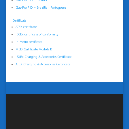
Gas-Pro PID – Espanol
Gas-Pro PID – Brazilian Portuguese
Certificats
ATEX certificate
IECEx certificate of conformity
In-Metro certificate
MED Certificate Module B
IEXEx Charging & Accessories Certificate
ATEX Charging & Accessories Certificate