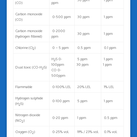
30 ppm
1 ppm
(CO)
ppm
Carbon monoxide
0-500 ppm
30 ppm
1 ppm
(CO)
Carbon monoxide
0-2000
30 ppm
1 ppm
(hydrogen filtered)
ppm
Chlorine (Cl
)
0 – 5 ppm
0.5 ppm
0.1 ppm
2
H
S 0-
5 ppm
1 ppm
2
100ppm
30 ppm
1 ppm
Dual toxic (CO-H
S)
2
CO 0-
500ppm
Flammable
0-100% LEL
20% LEL
1% LEL
Hydrogen sulphide
0-100 ppm
5 ppm
1 ppm
(H
S)
2
Nitrogen dioxide
0-20 ppm
1 ppm
0.5 ppm
(NO
)
2
Oxygen (O
)
0-25% vol.
19% / 23% vol.
0.1% vol.
2