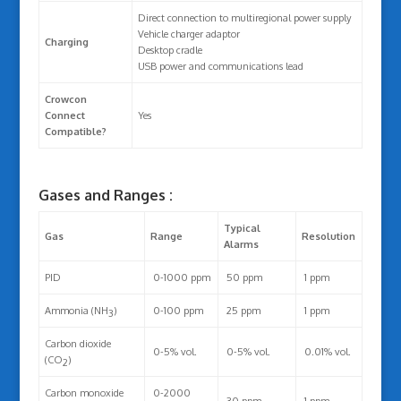
Direct connection to multiregional power supply
Vehicle charger adaptor
Charging
Desktop cradle
USB power and communications lead
Crowcon
Connect
Yes
Compatible?
Gases and Ranges :
Typical
Gas
Range
Resolution
Alarms
PID
0-1000 ppm
50 ppm
1 ppm
Ammonia (NH
)
0-100 ppm
25 ppm
1 ppm
3
Carbon dioxide
0-5% vol.
0-5% vol.
0.01% vol.
(CO
)
2
Carbon monoxide
0-2000