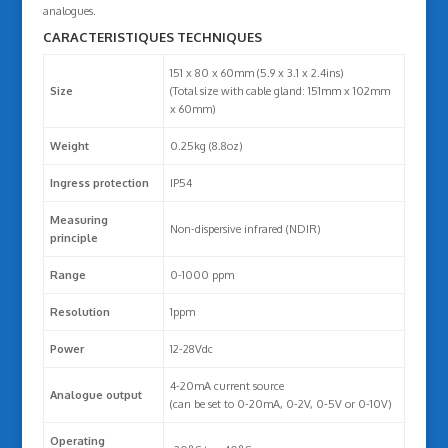
analogues.
CARACTERISTIQUES TECHNIQUES
151 x 80 x 60mm (5.9 x 3.1 x 2.4ins)
Size
(Total size with cable gland: 151mm x 102mm
x 60mm)
Weight
0.25kg (8.8oz)
Ingress protection
IP54
Measuring
Non-dispersive infrared (NDIR)
principle
Range
0-1000 ppm
Resolution
1ppm
Power
12-28Vdc
4-20mA current source
Analogue output
(can be set to 0-20mA, 0-2V, 0-5V or 0-10V)
Operating