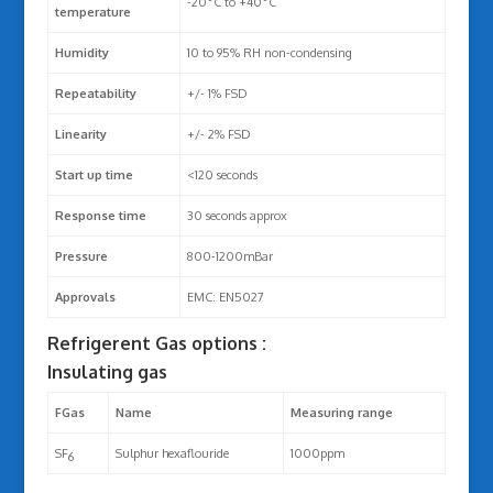
-20°C to +40°C
temperature
Humidity
10 to 95% RH non-condensing
Repeatability
+/- 1% FSD
Linearity
+/- 2% FSD
Start up time
<120 seconds
Response time
30 seconds approx
Pressure
800-1200mBar
Approvals
EMC: EN5027
Refrigerent Gas options :
Insulating gas
FGas
Name
Measuring range
SF
Sulphur hexaflouride
1000ppm
6