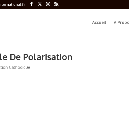
ternational.fr
Accueil
A Prop
le De Polarisation
tion Cathodique