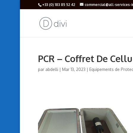
+33 (‎0) 183 85 52 42
commercial@all-services-in
PCR – Coffret De Cellu
par
abdelli
|
Mar 13, 2023
|
Equipements de Protec