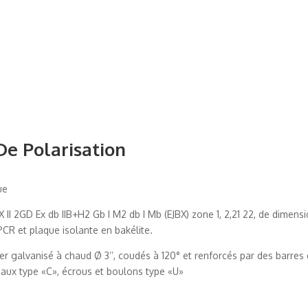
De Polarisation
ue
II 2GD Ex db IIB+H2 Gb I M2 db I Mb (EJBX) zone 1, 2,21 22, de dimens
R et plaque isolante en bakélite.
ier galvanisé à chaud Ø 3’’, coudés à 120° et renforcés par des barres
aux type «C», écrous et boulons type «U»