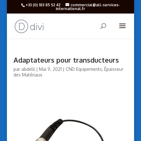
+33 (‎0) 183 85 52 42
commercial@all-services-
international.fr
Adaptateurs pour transducteurs
par
abdelli
|
Mai 9, 2021
|
CND Equipements
,
Épaisseur
des Matériaux