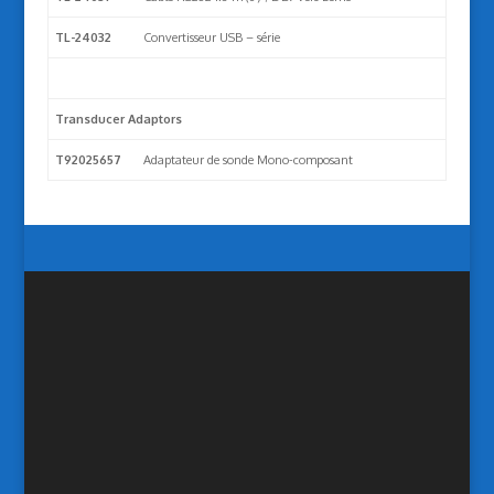
TL-24032
Convertisseur USB – série
Transducer Adaptors
T92025657
Adaptateur de sonde Mono-composant